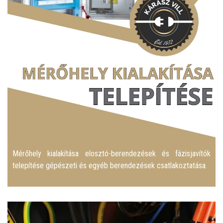
Mérőhely kialakítása elosztó-berendezések és fázisjavítók
telepítése gépészeti és egyéb berendezések csatlakoztatása.