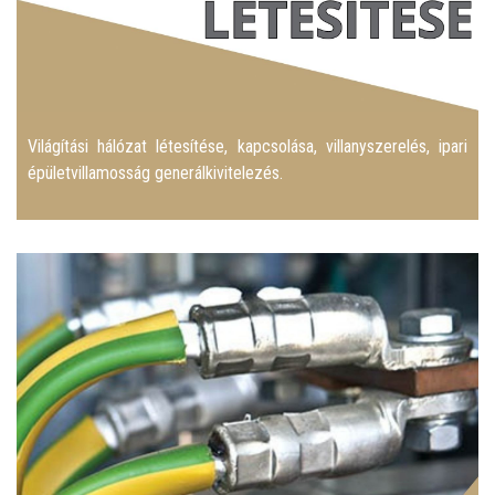
Világítási hálózat létesítése, kapcsolása, villanyszerelés, ipari
épületvillamosság generálkivitelezés.