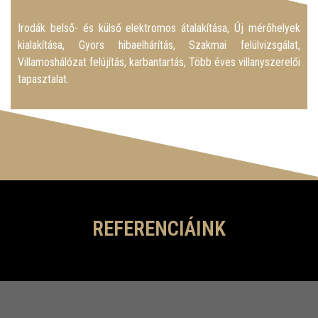
Irodák belső- és külső elektromos átalakítása, Új mérőhelyek
kialakítása, Gyors hibaelhárítás, Szakmai felülvizsgálat,
Villamoshálózat felújítás, karbantartás, Több éves villanyszerelői
tapasztalat.
REFERENCIÁINK