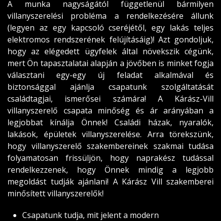
A munka nagyságától függetlenül bármilyen
villanyszerelési probléma a rendelkezésére állunk
(legyen az egy kapcsoló cseréjétől, egy lakás teljes
elektromos rendszerének felújításáig)! Azt gondoljuk,
hogy az elégedett ügyfelek által növekszik cégünk,
mert Ön tapasztalatai alapján a jövőben is minket fogja
választani egy-egy új feladat alkalmával és
biztonsággal ajánlja csapatunk szolgáltatását
családtagjai, ismerősei számára! A Kárász-Vill
villanyszerelő csapata minőség és ár arányában a
legjobbat kínálja Önnek! Családi házak, nyaralók,
lakások, épületek villanyszerelése. Arra törekszünk,
hogy villanyszerelő szakembereinek szakmai tudása
folyamatosan frissüljön, hogy naprakész tudással
rendelkezzenek, hogy Önnek mindig a legjobb
megoldást tudják ajánlani! A Kárász Vill szakemberei
minősített villanyszerelők!
Csapatunk tudja, mit jelent a modern