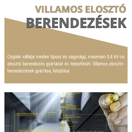
Cégünk vállalja minden típusú és nagyságú, maximum 0,4 kV-os
elosztó berendezés gyártását és telepítését. Villamos elosztó-
berendezések gyártása, felújítása.