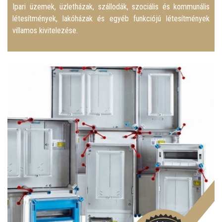
Ipari üzemek, üzletházak, szállodák, szociális és kommunális
létesítmények, lakóházak és egyéb funkciójú létesítmények
villamos kivitelezése.