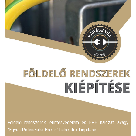
Földelő rendszerek, érintésvédelem és EPH hálózat, avagy
"Egyen Potenciálra Hozás" hálózatok kiépítése.