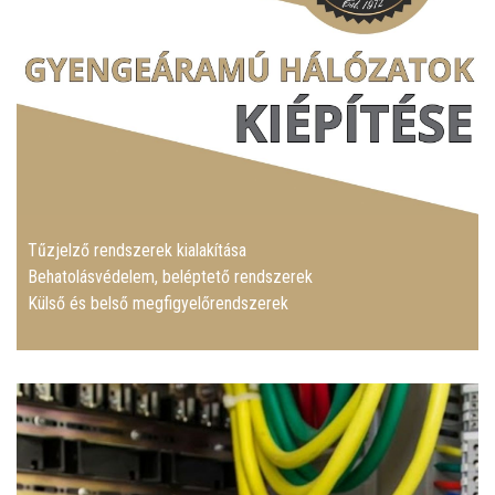
Tűzjelző rendszerek kialakítása
Behatolásvédelem, beléptető rendszerek
Külső és belső megfigyelőrendszerek